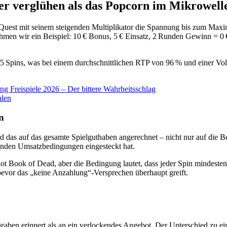
ler verglühen als das Popcorn im Mikrowel
 Quest mit seinem steigenden Multiplikator die Spannung bis zum Maxi
hmen wir ein Beispiel: 10 € Bonus, 5 € Einsatz, 2 Runden Gewinn = 0 
 Spins, was bei einem durchschnittlichen RTP von 96 % und einer Volati
ng Freispiele 2026 – Der bittere Wahrheitsschlag
hlen
n
 das auf das gesamte Spielguthaben angerechnet – nicht nur auf die Bon
genden Umsatzbedingungen eingesteckt hat.
lot Book of Dead, aber die Bedingung lautet, dass jeder Spin mindestens
 bevor das „keine Anzahlung“‑Versprechen überhaupt greift.
aben erinnert als an ein verlockendes Angebot. Der Unterschied zu eine