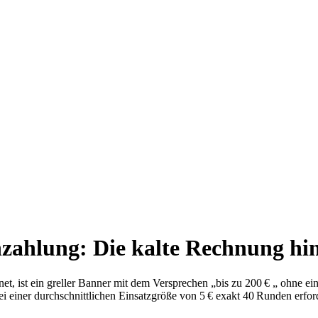
nzahlung: Die kalte Rechnung hi
et, ist ein greller Banner mit dem Versprechen „bis zu 200 € „ ohne ei
 einer durchschnittlichen Einsatzgröße von 5 € exakt 40 Runden erfor