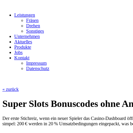
Leistungen
Fräsen
Drehen
Sonstiges
Unternehmen
Aktuelles
Produkte
Jobs
Kontakt
Impressum
Datenschutz
« zurück
Super Slots Bonuscodes ohne A
Der erste Stichreiz, wenn ein neuer Spieler das Casino‑Dashboard öffn
simpel: 200 € werden in 20 % Umsatzbedingungen eingepackt, was bei