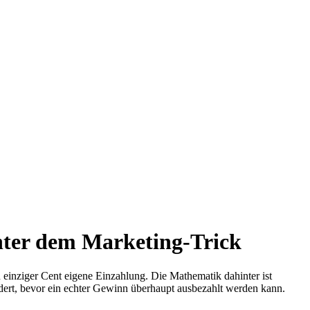
nter dem Marketing‑Trick
n einziger Cent eigene Einzahlung. Die Mathematik dahinter ist
dert, bevor ein echter Gewinn überhaupt ausbezahlt werden kann.