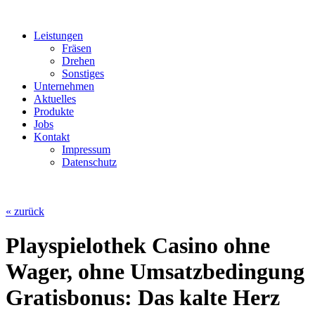
Leistungen
Fräsen
Drehen
Sonstiges
Unternehmen
Aktuelles
Produkte
Jobs
Kontakt
Impressum
Datenschutz
« zurück
Playspielothek Casino ohne
Wager, ohne Umsatzbedingung
Gratisbonus: Das kalte Herz