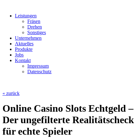
Leistungen
Fräsen
Drehen
Sonstiges
Unternehmen
Aktuelles
Produkte
Jobs
Kontakt
Impressum
Datenschutz
« zurück
Online Casino Slots Echtgeld –
Der ungefilterte Realitätscheck
für echte Spieler