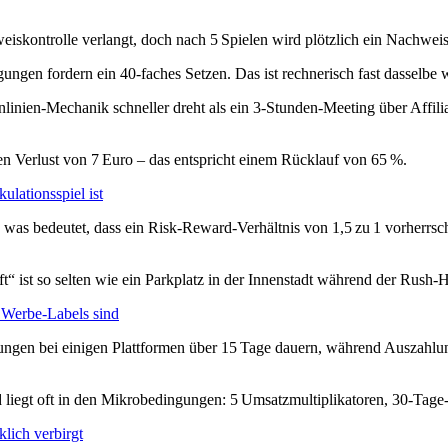
iskontrolle verlangt, doch nach 5 Spielen wird plötzlich ein Nachweis
gen fordern ein 40‑faches Setzen. Das ist rechnerisch fast dasselbe w
innlinien‑Mechanik schneller dreht als ein 3‑Stunden‑Meeting über Aff
nen Verlust von 7 Euro – das entspricht einem Rücklauf von 65 %.
lationsspiel ist
5, was bedeutet, dass ein Risk‑Reward‑Verhältnis von 1,5 zu 1 vorherrs
t“ ist so selten wie ein Parkplatz in der Innenstadt während der Rush‑
 Werbe-Labels sind
lungen bei einigen Plattformen über 15 Tage dauern, während Auszahlu
iegt oft in den Mikrobedingungen: 5 Umsatzmultiplikatoren, 30‑Tage‑G
lich verbirgt