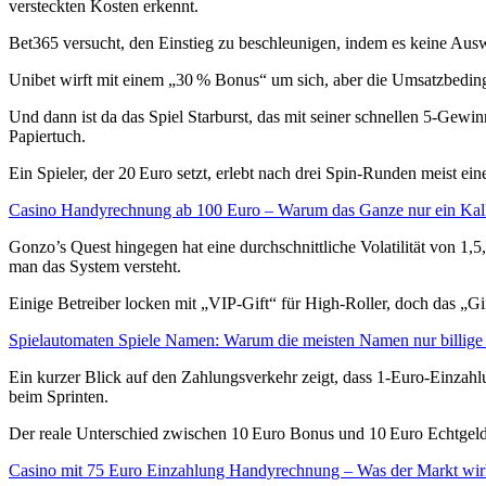
versteckten Kosten erkennt.
Bet365 versucht, den Einstieg zu beschleunigen, indem es keine Auswe
Unibet wirft mit einem „30 % Bonus“ um sich, aber die Umsatzbedingun
Und dann ist da das Spiel Starburst, das mit seiner schnellen 5‑Gew
Papiertuch.
Ein Spieler, der 20 Euro setzt, erlebt nach drei Spin‑Runden meist ei
Casino Handyrechnung ab 100 Euro – Warum das Ganze nur ein Kalku
Gonzo’s Quest hingegen hat eine durchschnittliche Volatilität von 1,
man das System versteht.
Einige Betreiber locken mit „VIP‑Gift“ für High‑Roller, doch das „Gif
Spielautomaten Spiele Namen: Warum die meisten Namen nur billige
Ein kurzer Blick auf den Zahlungsverkehr zeigt, dass 1‑Euro‑Einzah
beim Sprinten.
Der reale Unterschied zwischen 10 Euro Bonus und 10 Euro Echtgeld l
Casino mit 75 Euro Einzahlung Handyrechnung – Was der Markt wirk