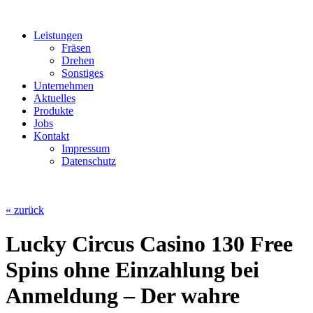
Leistungen
Fräsen
Drehen
Sonstiges
Unternehmen
Aktuelles
Produkte
Jobs
Kontakt
Impressum
Datenschutz
« zurück
Lucky Circus Casino 130 Free
Spins ohne Einzahlung bei
Anmeldung – Der wahre