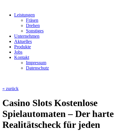
Leistungen
Fräsen
Drehen
Sonstiges
Unternehmen
Aktuelles
Produkte
Jobs
Kontakt
Impressum
Datenschutz
« zurück
Casino Slots Kostenlose
Spielautomaten – Der harte
Realitätscheck für jeden